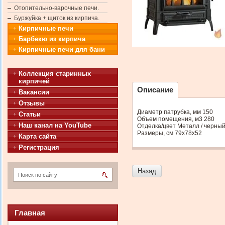
Отопительно-варочные печи.
Буржуйка + щиток из кирпича.
Кирпичные печи
Барбекю из кирпича
Кирпичные печи для бани
Коллекция старинных
кирпичей
Описание
Вакансии
Отзывы
Диаметр патрубка, мм 150
Статьи
Объем помещения, м3 280
Наш канал на YouTube
Отделка/цвет Металл / черны
Размеры, см 79х78х52
Карта сайта
Регистрация
Назад
Главная