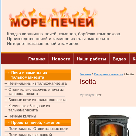
Кладка кирпичных печей, каминов, барбекю-комплексов.
Производство печей и каминов из талькомагнезита.
Интернет-магазин печей и каминов.
Главная
Новости
Наши работы
Видео
К
Печи и камины из
Главная
\
Интернет - магазин
\ Isotta
талькомагнезита
Isotta
Печи-камины из талькомагнезита
Отопительно-варочные печи из
талькомагнезита
Артикул:
нет
Банные печи из талькомагнезита
Каминные облицовки из
талькомагнезита
Печные камины
Проекты печей, каминов
Печи-камины. Отопительные печи.
Печи-камины с лежанкой