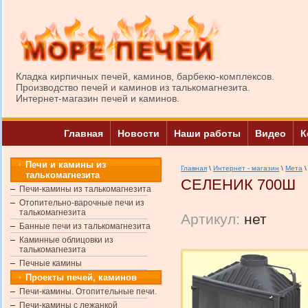
Кладка кирпичных печей, каминов, барбекю-комплексов.
Производство печей и каминов из талькомагнезита.
Интернет-магазин печей и каминов.
Главная
Новости
Наши работы
Видео
К
Печи и камины из
Главная
\
Интернет - магазин
\
Мета
\
талькомагнезита
СЕЛЕНИК 700Ш
Печи-камины из талькомагнезита
Отопительно-варочные печи из
талькомагнезита
Артикул:
нет
Банные печи из талькомагнезита
Каминные облицовки из
талькомагнезита
Печные камины
Проекты печей, каминов
Печи-камины. Отопительные печи.
Печи-камины с лежанкой