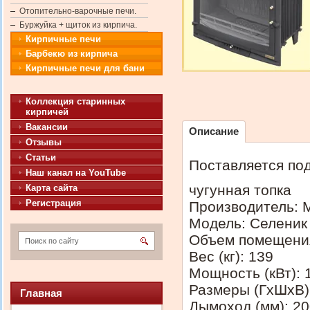
Отопительно-варочные печи.
Буржуйка + щиток из кирпича.
Кирпичные печи
Барбекю из кирпича
Кирпичные печи для бани
Коллекция старинных
кирпичей
Вакансии
Описание
Отзывы
Статьи
Поставляется под
Наш канал на YouTube
чугунная топка
Карта сайта
Регистрация
Производитель: 
Модель: Селеник
Объем помещения 
Вес (кг): 139
Мощность (кВт): 
Размеры (ГхШхВ)
Главная
Дымоход (мм): 2