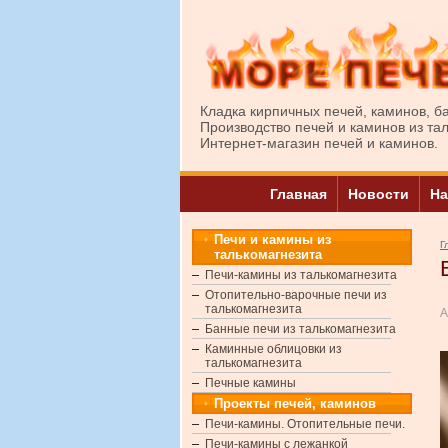
Кладка кирпичных печей, каминов, б
Производство печей и каминов из та
Интернет-магазин печей и каминов.
Главная
Новости
На
Печи и камины из
Г
талькомагнезита
Печи-камины из талькомагнезита
Отопительно-варочные печи из
талькомагнезита
А
Банные печи из талькомагнезита
Каминные облицовки из
талькомагнезита
Печные камины
Проекты печей, каминов
Печи-камины. Отопительные печи.
Печи-камины с лежанкой