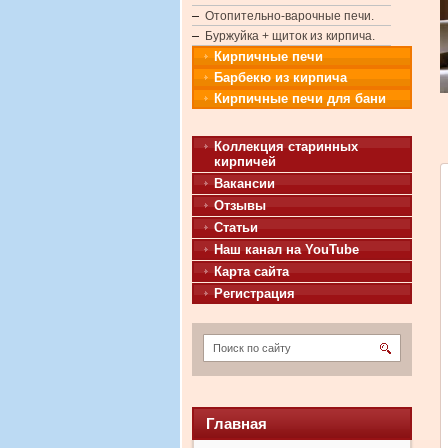
Отопительно-варочные печи.
Буржуйка + щиток из кирпича.
Кирпичные печи
Барбекю из кирпича
Кирпичные печи для бани
Коллекция старинных
кирпичей
Вакансии
Отзывы
Статьи
Наш канал на YouTube
Карта сайта
Регистрация
Главная