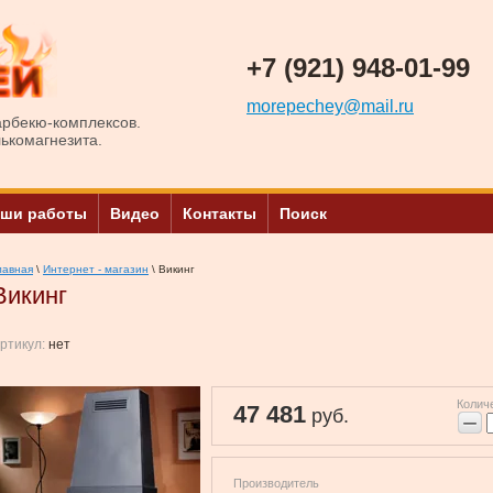
+7 (921) 948-01-99
morepechey@mail.ru
арбекю-комплексов.
лькомагнезита.
ши работы
Видео
Контакты
Поиск
лавная
\
Интернет - магазин
\ Викинг
Викинг
ртикул:
нет
Колич
47 481
руб.
−
Производитель