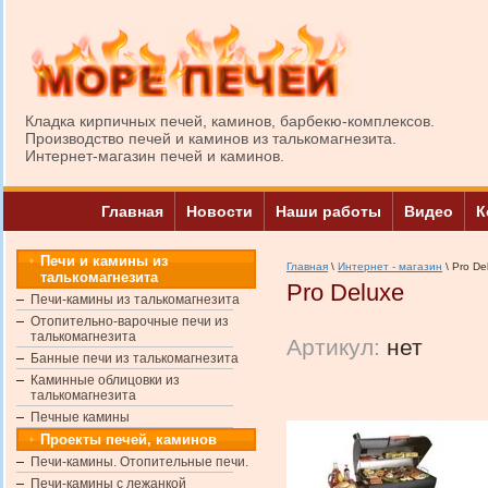
Кладка кирпичных печей, каминов, барбекю-комплексов.
Производство печей и каминов из талькомагнезита.
Интернет-магазин печей и каминов.
Главная
Новости
Наши работы
Видео
К
Печи и камины из
Главная
\
Интернет - магазин
\ Pro De
талькомагнезита
Pro Deluxe
Печи-камины из талькомагнезита
Отопительно-варочные печи из
талькомагнезита
Артикул:
нет
Банные печи из талькомагнезита
Каминные облицовки из
талькомагнезита
Печные камины
Проекты печей, каминов
Печи-камины. Отопительные печи.
Печи-камины с лежанкой