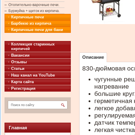
Отопительно-варочные печи.
Буржуйка + щиток из кирпича.
Кирпичные печи
Барбекю из кирпича
Кирпичные печи для бани
Коллекция старинных
кирпичей
Вакансии
Описание
Отзывы
830-дюймовая ос
Статьи
Наш канал на YouTube
чугунные реш
Карта сайта
нагревание
Регистрация
большие круг
герметичная 
легкое добав
регулируемая
датчик темп
Главная
легкая чистк