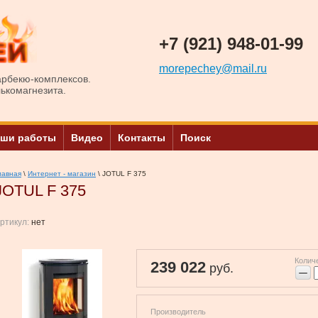
+7 (921) 948-01-99
morepechey@mail.ru
арбекю-комплексов.
лькомагнезита.
ши работы
Видео
Контакты
Поиск
лавная
\
Интернет - магазин
\ JOTUL F 375
JOTUL F 375
ртикул:
нет
Колич
239 022
руб.
−
Производитель