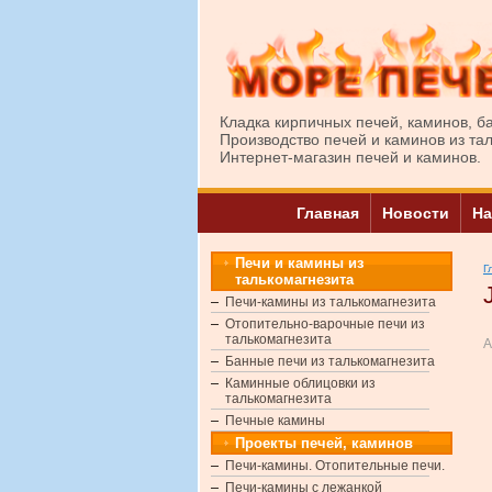
Кладка кирпичных печей, каминов, б
Производство печей и каминов из та
Интернет-магазин печей и каминов.
Главная
Новости
На
Печи и камины из
Г
талькомагнезита
Печи-камины из талькомагнезита
Отопительно-варочные печи из
талькомагнезита
А
Банные печи из талькомагнезита
Каминные облицовки из
талькомагнезита
Печные камины
Проекты печей, каминов
Печи-камины. Отопительные печи.
Печи-камины с лежанкой