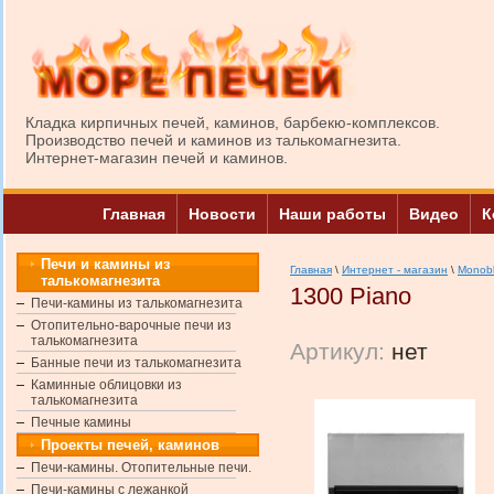
Кладка кирпичных печей, каминов, барбекю-комплексов.
Производство печей и каминов из талькомагнезита.
Интернет-магазин печей и каминов.
Главная
Новости
Наши работы
Видео
К
Печи и камины из
Главная
\
Интернет - магазин
\
Monob
талькомагнезита
1300 Piano
Печи-камины из талькомагнезита
Отопительно-варочные печи из
талькомагнезита
Артикул:
нет
Банные печи из талькомагнезита
Каминные облицовки из
талькомагнезита
Печные камины
Проекты печей, каминов
Печи-камины. Отопительные печи.
Печи-камины с лежанкой