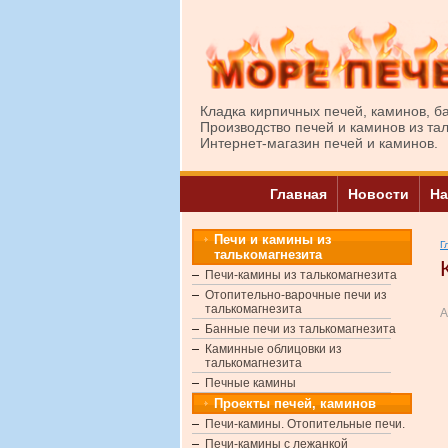
Кладка кирпичных печей, каминов, б
Производство печей и каминов из та
Интернет-магазин печей и каминов.
Главная
Новости
На
Печи и камины из
Г
талькомагнезита
Печи-камины из талькомагнезита
Отопительно-варочные печи из
талькомагнезита
А
Банные печи из талькомагнезита
Каминные облицовки из
талькомагнезита
Печные камины
Проекты печей, каминов
Печи-камины. Отопительные печи.
Печи-камины с лежанкой