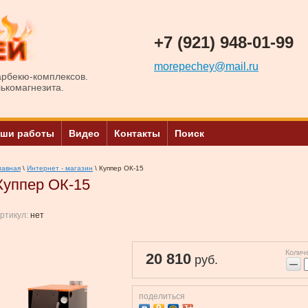
+7 (921) 948-01-99
morepechey@mail.ru
арбекю-комплексов.
лькомагнезита.
ши работы
Видео
Контакты
Поиск
лавная
\
Интернет - магазин
\ Куппер ОК-15
Куппер ОК-15
ртикул:
нет
Колич
20 810
руб.
−
поделиться