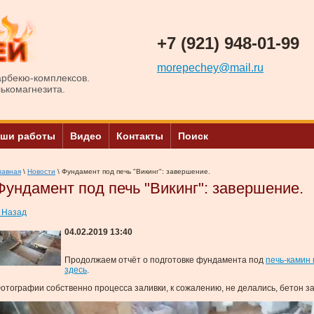
+7 (921) 948-01-99
morepechey@mail.ru
арбекю-комплексов.
лькомагнезита.
ши работы
Видео
Контакты
Поиск
лавная
\
Новости
\ Фундамент под печь "Викинг": завершение.
Фундамент под печь "Викинг": завершение.
 Назад
04.02.2019 13:40
Продолжаем отчёт о подготовке фундамента под
печь-камин 
здесь
.
отографии собственно процесса заливки, к сожалению, не делались, бетон