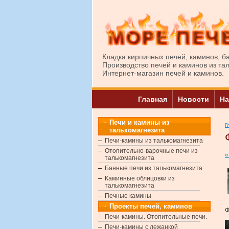
Кладка кирпичных печей, каминов, б
Производство печей и каминов из та
Интернет-магазин печей и каминов.
Главная
Новости
На
Печи и камины из
Г
талькомагнезита
Печи-камины из талькомагнезита
Отопительно-варочные печи из
«
талькомагнезита
Банные печи из талькомагнезита
Каминные облицовки из
талькомагнезита
Печные камины
Проекты печей, каминов
Ф
Печи-камины. Отопительные печи.
Печи-камины с лежанкой