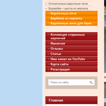
Отопительно-варочные печи.
Буржуйка + щиток из кирпича.
Кирпичные печи
Барбекю из кирпича
Кирпичные печи для бани
Коллекция старинных
кирпичей
Вакансии
Отзывы
Статьи
Наш канал на YouTube
Карта сайта
Регистрация
В
Главная