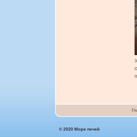
З
О
П
Гл
© 2020 Море печей