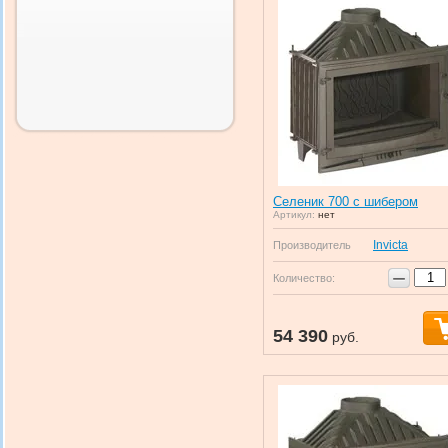
Селеник 700 с шибером
Артикул:
нет
Invicta
Производитель
−
Количество:
54 390
руб.