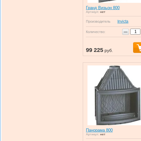
Гранд Визьон 800
Артикул:
нет
Invicta
Производитель
−
Количество:
99 225
руб.
Панорама 800
Артикул:
нет