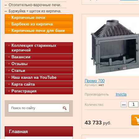
Отопительно-варочные печи.
Буржуйка + щиток из кирпича.
Кирпичные печи
Барбекю из кирпича
Кирпичные печи для бани
Коллекция старинных
кирпичей
Вакансии
Отзывы
Статьи
Наш канал на YouTube
Промо 700
Карта сайта
Артикул:
нет
Регистрация
Invicta
Производитель
−
Количество:
43 733
руб.
Главная