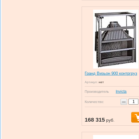
Гранд Визьон 900 контргруз
Артикул:
нет
Invicta
Производитель
−
Количество:
168 315
руб.