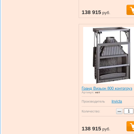
138 915
руб.
Гранд Визьон 800 контргруз
Артикул:
нет
Invicta
Производитель
−
Количество:
138 915
руб.