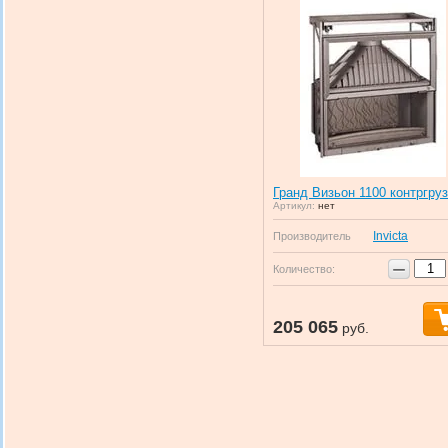
Гранд Визьон 1100 контргруз
Артикул:
нет
Invicta
Производитель
−
Количество:
205 065
руб.