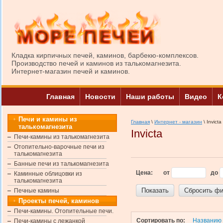
Кладка кирпичных печей, каминов, барбекю-комплексов.
Производство печей и каминов из талькомагнезита.
Интернет-магазин печей и каминов.
Главная
Новости
Наши работы
Видео
К
Печи и камины из
Главная
\
Интернет - магазин
\ Invicta
талькомагнезита
Invicta
Печи-камины из талькомагнезита
Отопительно-варочные печи из
талькомагнезита
Банные печи из талькомагнезита
Цена:
от
до
Каминные облицовки из
талькомагнезита
Показать
Сбросить фи
Печные камины
Проекты печей, каминов
Печи-камины. Отопительные печи.
Сортировать по:
Названию
Печи-камины с лежанкой